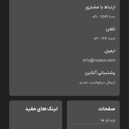
ارتباط با مشتری
021 - 2599 1000
تلفن
021 - 226 10001
ایمیل
info@royaco.com
پشتیبانی آنلاین
ارسال درخواست جدید
صفحات
لینک های مفید
ویدئو ها