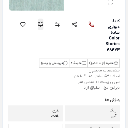
کاغذ
دیواری
ساده
Color
Stories
48473
0
نمره (از 0 امتیاز)
0
دیدگاه
0
پرسش و پاسخ
مشخصات محصول
ابعاد : 53 سانتی متر * 10 متر
پترن ریپیت : 0 سانتی متر
دیزاین مچ : انطباق آزاد
ویژگی ها
رنگ
طرح
آبی
بافت